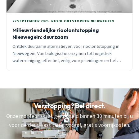
27 SEPTEMBER 2025 · RIOOL ONTSTOPPEN NIEUWEGEIN
Milieuvriendelijke rioolontstopping
Nieuwegein: duurzaam
Ontdek duurzame alternatieven voor rioolontstopping in
Nieuwegein. Van biologische enzymen tot hogedruk
waterreiniging, effectief, veilig voor je leidingen en het
milieu. 24/7 beschikbaar.
Verstopping? Bel direct.
Onze monteur staat gemiddeld binnen 30 minuten bij u
voor de deur. Vast tarief vooraf, gratis voorrijkosten.