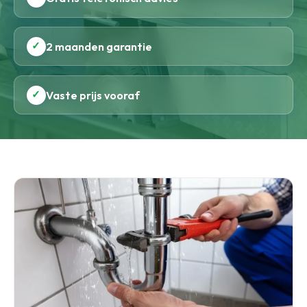
✓
2 maanden garantie
✓
Vaste prijs vooraf