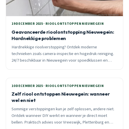
19 DECEMBER 2025 · RIOOL ONTSTOPPEN NIEUWEGEIN
Geavanceerde rioolontstopping Nieuwegein:
Hardnekkige problemen
Hardnekkige rioolverstopping? Ontdek moderne
technieken zoals camera-inspectie en hogedruk reiniging.
24/7 beschikbaar in Nieuwegein voor spoedklussen en
preventief onderhoud.
10 DECEMBER 2025 · RIOOL ONTSTOPPEN NIEUWEGEIN
Zelf riool ontstoppen Nieuwegein: wanneer
wel en niet
Sommige verstoppingen kun je zelf oplossen, andere niet.
Ontdek wanneer DIY werkt en wanneer je direct moet
bellen. Praktisch advies voor Vreeswijk, Plettenburg en
Hoogzandveld met 25 jaar lokale expertise.