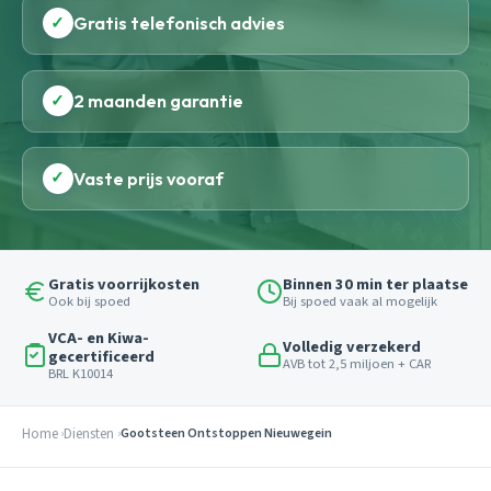
✓
Gratis telefonisch advies
✓
2 maanden garantie
✓
Vaste prijs vooraf
Gratis voorrijkosten
Binnen 30 min ter plaatse
Ook bij spoed
Bij spoed vaak al mogelijk
VCA- en Kiwa-
Volledig verzekerd
gecertificeerd
AVB tot 2,5 miljoen + CAR
BRL K10014
Home
Diensten
Gootsteen Ontstoppen Nieuwegein