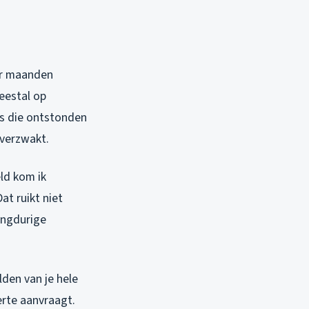
aar maanden
meestal op
es die ontstonden
verzwakt.
ld kom ik
at ruikt niet
langdurige
lden van je hele
erte aanvraagt.