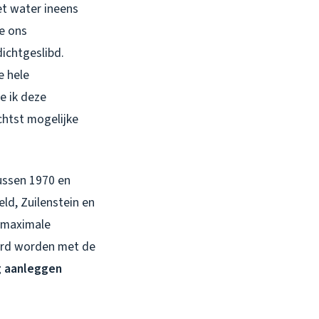
et water ineens
de ons
ichtgeslibd.
e hele
e ik deze
chtst mogelijke
tussen 1970 en
ld, Zuilenstein en
n maximale
erd worden met de
g aanleggen