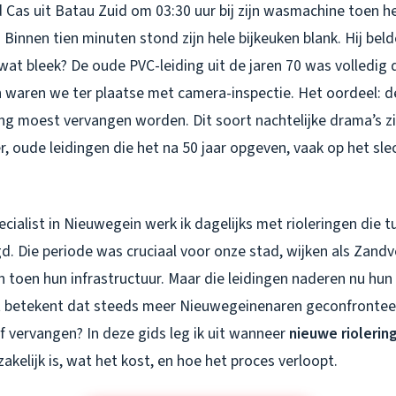
 Cas uit Batau Zuid om 03:30 uur bij zijn wasmachine toen h
 Binnen tien minuten stond zijn hele bijkeuken blank. Hij bel
t bleek? De oude PVC-leiding uit de jaren 70 was volledig d
 waren we ter plaatse met camera-inspectie. Het oordeel: d
ing moest vervangen worden. Dit soort nachtelijke drama’s zi
 oude leidingen die het na 50 jaar opgeven, vaak op het sle
cialist in Nieuwegein werk ik dagelijks met rioleringen die 
d. Die periode was cruciaal voor onze stad, wijken als Zandve
 toen hun infrastructuur. Maar die leidingen naderen nu hu
at betekent dat steeds meer Nieuwegeinenaren geconfronte
f vervangen? In deze gids leg ik uit wanneer
nieuwe riolerin
kelijk is, wat het kost, en hoe het proces verloopt.