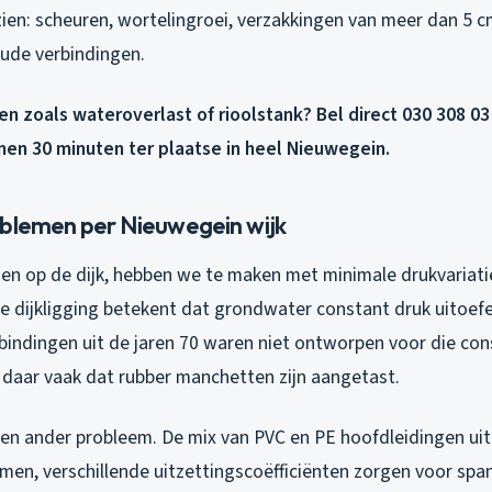
ien: scheuren, wortelingroei, verzakkingen van meer dan 5 cm
oude verbindingen.
en zoals wateroverlast of rioolstank? Bel direct 030 308 03 
nen 30 minuten ter plaatse in heel Nieuwegein.
oblemen per Nieuwegein wijk
en op de dijk, hebben we te maken met minimale drukvariatie
De dijkligging betekent dat grondwater constant druk uitoef
rbindingen uit de jaren 70 waren niet ontworpen voor die co
e daar vaak dat rubber manchetten zijn aangetast.
een ander probleem. De mix van PVC en PE hoofdleidingen uit
amen, verschillende uitzettingscoëfficiënten zorgen voor spa