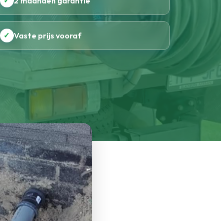
✓
2 maanden garantie
✓
Vaste prijs vooraf