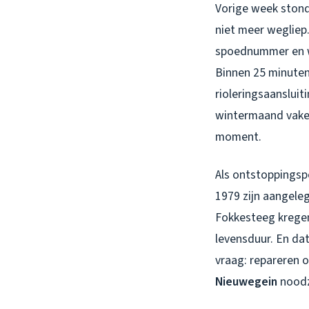
Vorige week stond
niet meer wegliep.
spoednummer en wa
Binnen 25 minuten
rioleringsaansluit
wintermaand vaker,
moment.
Als ontstoppingspe
1979 zijn aangeleg
Fokkesteeg kregen
levensduur. En d
vraag: repareren o
Nieuwegein
noodza