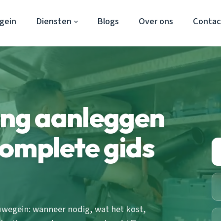
gein
Diensten
Blogs
Over ons
Contac
ing aanleggen
omplete gids
euwegein: wanneer nodig, wat het kost,