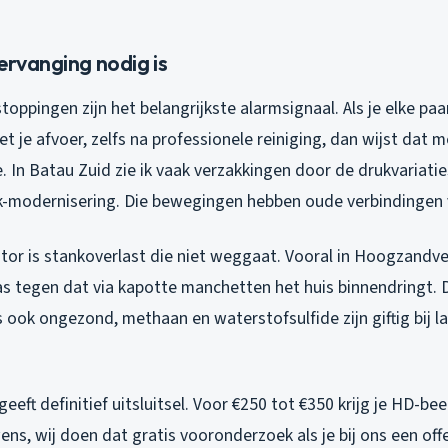
ervanging nodig is
oppingen zijn het belangrijkste alarmsignaal. Als je elke p
 je afvoer, zelfs na professionele reiniging, dan wijst dat 
. In Batau Zuid zie ik vaak verzakkingen door de drukvariati
k-modernisering. Die bewegingen hebben oude verbindingen 
tor is stankoverlast die niet weggaat. Vooral in Hoogzandve
s tegen dat via kapotte manchetten het huis binnendringt. D
is ook ongezond, methaan en waterstofsulfide zijn giftig bij 
eeft definitief uitsluitsel. Voor €250 tot €350 krijg je HD-bee
ens, wij doen dat gratis vooronderzoek als je bij ons een off