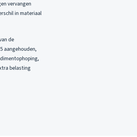
ngen vervangen
rschil in materiaal
van de
:75 aangehouden,
sedimentophoping,
xtra belasting