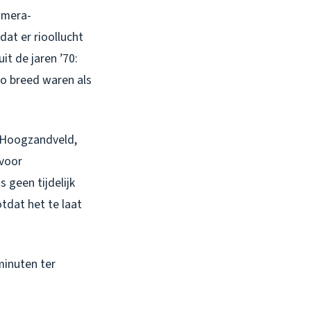
amera-
at er rioollucht
t de jaren ’70:
zo breed waren als
n Hoogzandveld,
 voor
s geen tijdelijk
tdat het te laat
minuten ter