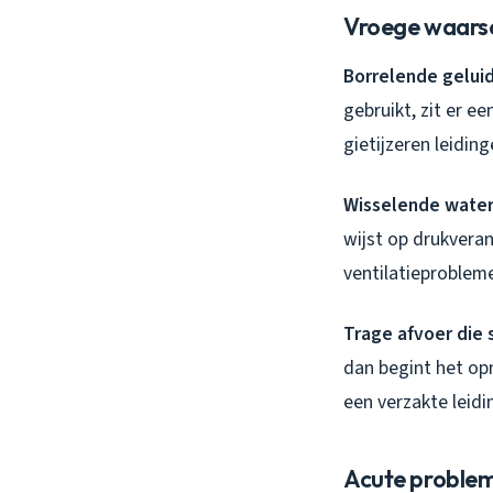
Vroege waars
Borrelende geluid
gebruikt, zit er e
gietijzeren leidin
Wisselende waters
wijst op drukveran
ventilatieproblem
Trage afvoer die
dan begint het op
een verzakte leidi
Acute probleme