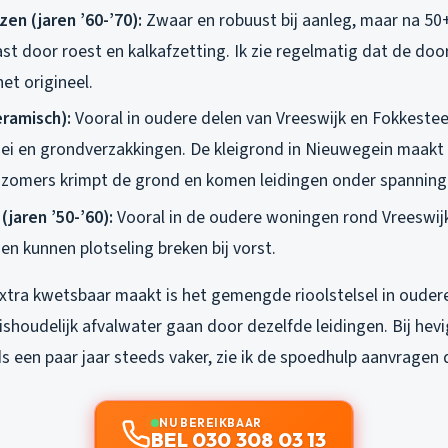
zen (jaren ’60-’70):
Zwaar en robuust bij aanleg, maar na 50+
st door roest en kalkafzetting. Ik zie regelmatig dat de d
et origineel.
ramisch):
Vooral in oudere delen van Vreeswijk en Fokkeste
ei en grondverzakkingen. De kleigrond in Nieuwegein maakt
e zomers krimpt de grond en komen leidingen onder spanning
jaren ’50-’60):
Vooral in de oudere woningen rond Vreeswij
 en kunnen plotseling breken bij vorst.
tra kwetsbaar maakt is het gemengde rioolstelsel in oudere
shoudelijk afvalwater gaan door dezelfde leidingen. Bij hev
ds een paar jaar steeds vaker, zie ik de spoedhulp aanvragen
NU BEREIKBAAR
BEL 030 308 03 13