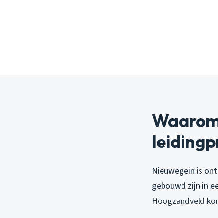
Waarom 
leiding
Nieuwegein is onts
gebouwd zijn in e
Hoogzandveld kom 