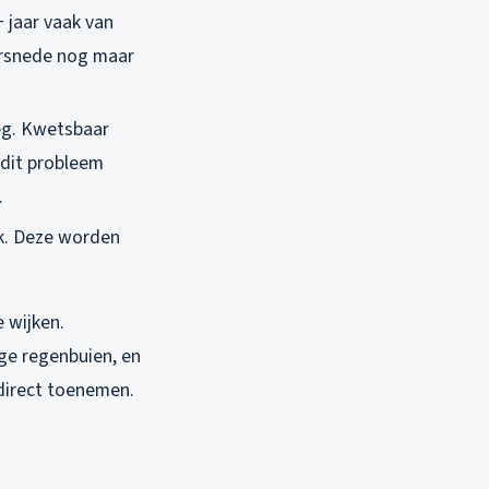
 jaar vaak van
oorsnede nog maar
eg. Kwetsbaar
 dit probleem
.
k. Deze worden
 wijken.
ige regenbuien, en
 direct toenemen.