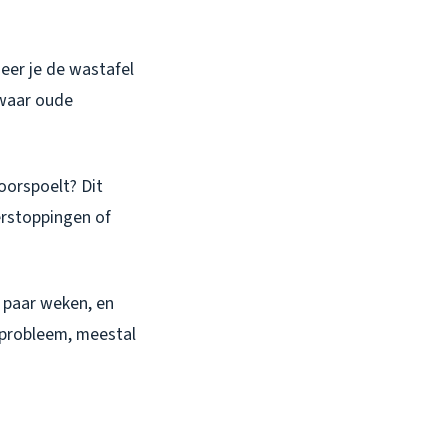
neer je de wastafel
, waar oude
oorspoelt? Dit
erstoppingen of
 paar weken, en
 probleem, meestal