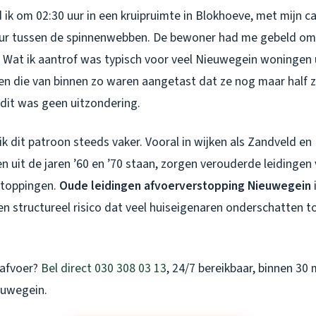
 ik om 02:30 uur in een kruipruimte in Blokhoeve, met mijn c
ur tussen de spinnenwebben. De bewoner had me gebeld omd
 Wat ik aantrof was typisch voor veel Nieuwegein woningen ui
gen die van binnen zo waren aangetast dat ze nog maar half 
 dit was geen uitzondering.
ik dit patroon steeds vaker. Vooral in wijken als Zandveld e
 uit de jaren ’60 en ’70 staan, zorgen verouderde leidingen
stoppingen.
Oude leidingen afvoerverstopping Nieuwegein
i
en structureel risico dat veel huiseigenaren onderschatten to
 afvoer?
Bel direct 030 308 03 13
, 24/7 bereikbaar, binnen 30 
euwegein.