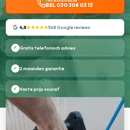
NU BEREIKBAAR
BEL 030 308 03 13
4,8
★★★★★
568 Google reviews
✓
Gratis telefonisch advies
✓
2 maanden garantie
✓
Vaste prijs vooraf