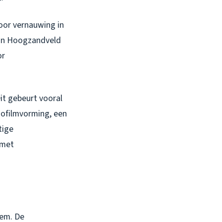
door vernauwing in
r in Hoogzandveld
or
it gebeurt vooral
iofilmvorming, een
tige
 met
eem. De