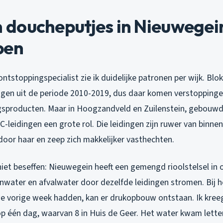
doucheputjes in Nieuwegein
pen
 ontstoppingspecialist zie ik duidelijke patronen per wijk. Bl
gen uit de periode 2010-2019, dus daar komen verstoppinge
gsproducten. Maar in Hoogzandveld en Zuilenstein, gebouwd i
-leidingen een grote rol. Die leidingen zijn ruwer van binne
door haar en zeep zich makkelijker vasthechten.
iet beseffen: Nieuwegein heeft een gemengd rioolstelsel in 
nwater en afvalwater door dezelfde leidingen stromen. Bij h
e vorige week hadden, kan er drukopbouw ontstaan. Ik kree
 één dag, waarvan 8 in Huis de Geer. Het water kwam lette