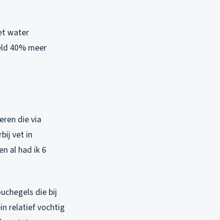
et water
deld 40% meer
eren die via
ij vet in
n al had ik 6
uchegels die bij
n relatief vochtig