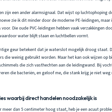
en zijn een ander alarmsignaal. Dat wijst op luchtophoping 
okhoeve zie ik dit minder door de moderne PE-leidingen, maa
s voor. Die oude PVC-leidingen hebben vaak verzakkingen do
aardoor water blijft staan en luchtbellen vormt.
htige geur betekent dat je waterslot mogelijk droog staat. D
s die weinig gebruikt worden. Maar het kan ook wijzen op b
schimmels die zich vasthechten aan de leidingwand. Bij voch
reren die bacteriën, en geloof me, die stank krijg je niet weg
ies waarbij direct handelen noodzakelijk is
 meer dan 5 centimeter hoog staat, heb je een acuut probl