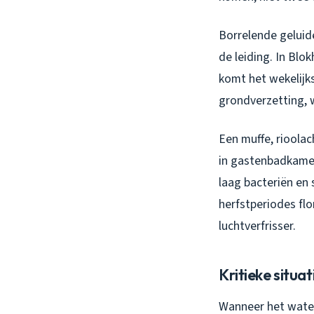
Borrelende geluid
de leiding. In Bl
komt het wekelijk
grondverzetting, w
Een muffe, rioolac
in gastenbadkamer
laag bacteriën en 
herfstperiodes flo
luchtverfrisser.
Kritieke situat
Wanneer het water