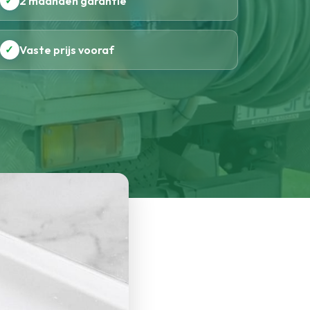
✓
2 maanden garantie
✓
Vaste prijs vooraf