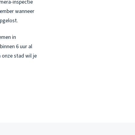
amera-inspectie
ovember wanneer
pgelost.
emen in
binnen 6 uur al
onze stad wil je