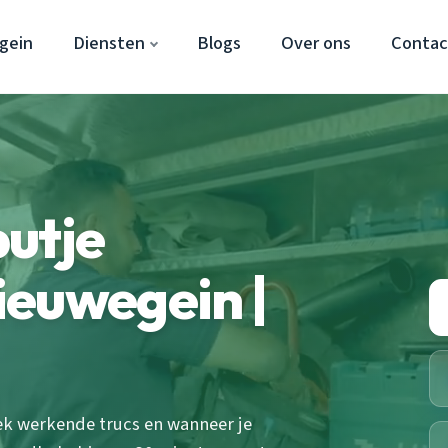
gein
Diensten
Blogs
Over ons
Contac
utje
ieuwegein |
ek werkende trucs en wanneer je