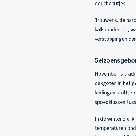
doucheputjes.
Trouwens, de hard
kalkhoudender, wat
verstoppingen dan
Seizoensgebon
November is tradi
dakgoten in het g
leidingen stolt, z
spoedklussen tuss
In de winter zie i
temperaturen onde