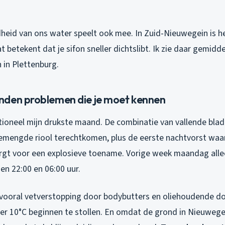
heid van ons water speelt ook mee. In Zuid-Nieuwegein is h
 betekent dat je sifon sneller dichtslibt. Ik zie daar gemid
 in Plettenburg.
den problemen die je moet kennen
tioneel mijn drukste maand. De combinatie van vallende blad
emengde riool terechtkomen, plus de eerste nachtvorst waarb
orgt voor een explosieve toename. Vorige week maandag allee
en 22:00 en 06:00 uur.
k vooral vetverstopping door bodybutters en oliehoudende do
r 10°C beginnen te stollen. En omdat de grond in Nieuwegei