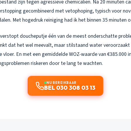
 bestand zijn tegen agressieve chemicaliën. Na 20 minuten c
verstopping gecombineerd met vetophoping, typisch voor n
alen. Met hogedruk reiniging had ik het binnen 35 minuten o
n verstopt doucheputje één van de meest onderschatte probl
nkt dat het wel meevalt, maar stilstaand water veroorzaakt 
e vloer. En met een gemiddelde WOZ-waarde van €385.000 in 
ngsproblemen riskeren door te lang te wachten.
NU BEREIKBAAR
BEL 030 308 03 13