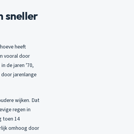
 sneller
okhoeve heeft
n vooral door
n de jaren ’70,
n door jarenlange
oudere wijken. Dat
evige regen in
g toen 14
rlijk omhoog door