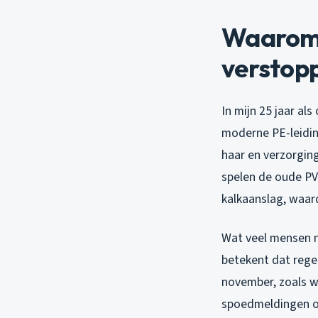
Waarom 
verstop
In mijn 25 jaar als
moderne PE-leidin
haar en verzorgin
spelen de oude PVC
kalkaanslag, waar
Wat veel mensen n
betekent dat rege
november, zoals w
spoedmeldingen op